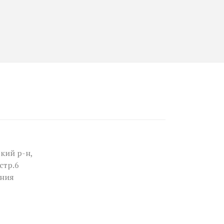
кий р-н,
стр.6
ния