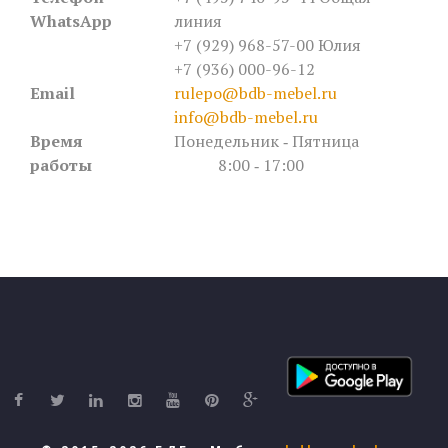
WhatsApp
линия
+7 (929) 968-57-00 Юлия
+7 (936) 000-96-12
Email
rulepo@bdb-mebel.ru
info@bdb-mebel.ru
Время
Понедельник ‐ Пятница
работы
8:00 ‐ 17:00