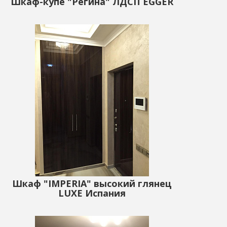
Шкаф-купе "Регина" ЛДСП EGGER
Шкаф "IMPERIA" высокий глянец
LUXE Испания