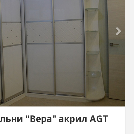
льни "Вера" акрил AGT