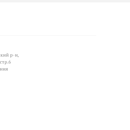
кий р-н,
стр.6
ния