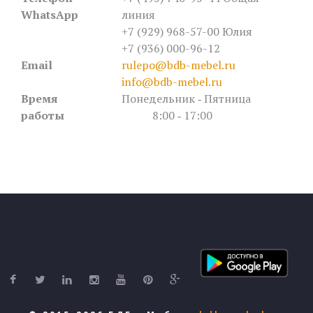
WhatsApp
линия
+7 (929) 968-57-00 Юлия
+7 (936) 000-96-12
Email
rulepo@bdb-mebel.ru
info@bdb-mebel.ru
Время
Понедельник ‐ Пятница
работы
8:00 ‐ 17:00